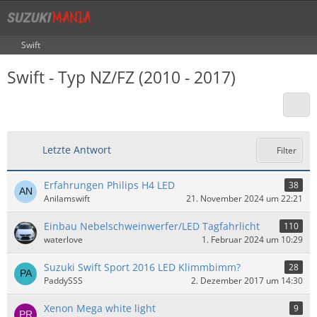
Swift
Swift - Typ NZ/FZ (2010 - 2017)
Letzte Antwort
Filter
Erfahrungen Philips H4 LED
38
Anilamswift
21. November 2024 um 22:21
Einbau Nebelschweinwerfer/LED Tagfahrlicht
110
waterlove
1. Februar 2024 um 10:29
Suzuki Swift Sport 2016 LED Klimmbimm?
28
PaddySSS
2. Dezember 2017 um 14:30
Xenon Mega white light
9