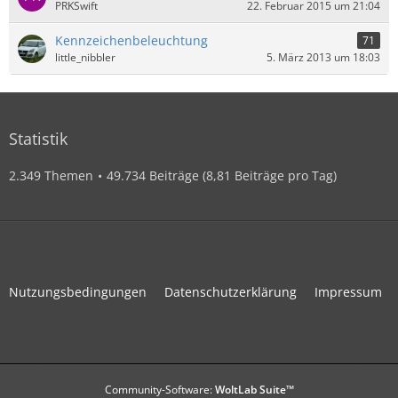
PRKSwift
22. Februar 2015 um 21:04
Kennzeichenbeleuchtung
71
little_nibbler
5. März 2013 um 18:03
Statistik
2.349 Themen
49.734 Beiträge (8,81 Beiträge pro Tag)
Nutzungsbedingungen
Datenschutzerklärung
Impressum
Community-Software:
WoltLab Suite™