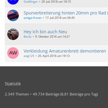
Goldfinger
29. Juli 2018 um 18:15
Spurverbreiterung hinten 20mm pro Rad 
amiga-4-ever
17. Juli 2018 um 06:45
Hey Ich bin auch Neu
Beckz
9. Oktober 2016 um 14:21
Verkleidung Amaturenbrett demontieren
awg125
20. April 2016 um 19:13
Statistik
2.349 Themen
49.734 Beiträge (8,81 Beiträge pro Tag)