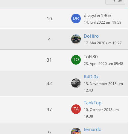
Filter
dragster1963
10
14. Juni 2022 um 19:59
DoHiro
4
17. Mai 2020 um 19:27
ToFi80
31
23. April 2020 um 09:48
R4DI0x
32
13. November 2018 um
12:43
TankTop
47
10. Oktober 2018 um
19:38
temardo
9