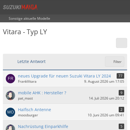
Sonstige aktuelle Modelle
Vitara - Typ LY
Letzte Antwort
Filter
neues Upgrade für neuen Suzuki Vitara LY 2024
77
FrankVitara
9. August 2026 um 17:05
mobile AHK : Hersteller ?
9
pat_mast
14. Juli 2026 um 20:12
Haifisch Antenne
2
moosburger
10. Juni 2026 um 09:41
Nachrüstung Einparkhilfe
5