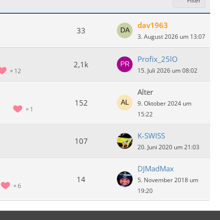
Filter
dav1963
33
3. August 2026 um 13:07
Profix_25lO
2,1k
15. Juli 2026 um 08:02
12
Alter
152
9. Oktober 2024 um
1
15:22
K-SWISS
107
20. Juni 2020 um 21:03
DJMadMax
14
5. November 2018 um
6
19:20