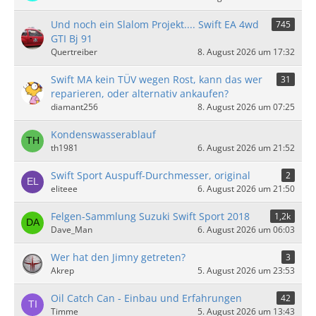
Und noch ein Slalom Projekt.... Swift EA 4wd
745
GTI Bj 91
Quertreiber
8. August 2026 um 17:32
Swift MA kein TÜV wegen Rost, kann das wer
31
reparieren, oder alternativ ankaufen?
diamant256
8. August 2026 um 07:25
Kondenswasserablauf
th1981
6. August 2026 um 21:52
Swift Sport Auspuff-Durchmesser, original
2
eliteee
6. August 2026 um 21:50
Felgen-Sammlung Suzuki Swift Sport 2018
1,2k
Dave_Man
6. August 2026 um 06:03
Wer hat den Jimny getreten?
3
Akrep
5. August 2026 um 23:53
Oil Catch Can - Einbau und Erfahrungen
42
Timme
5. August 2026 um 13:43