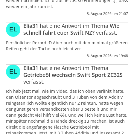
wieder hochholen. Ich brauche z.B. so Erinnerungen ;) , dass
wieder ein Jahr rum ist.
8. August 2026 um 21:07
Elia31
hat eine Antwort im Thema
Wie
schnell fährt euer Swift NZ?
verfasst.
Persönlicher Rekord :D Aber auch mit den minimal größeren
Reifen geht der Tacho noch leicht vor
8. August 2026 um 19:48
Elia31
hat eine Antwort im Thema
Getriebeöl wechseln Swift Sport ZC32S
verfasst.
Ich hab jetzt mal, wie im Video, das ich oben verlinkt hatte,
den Ölsensor abgeschraubt und 3 Tuben von dem Additiv
reingetan (ich wollte eigentlich nur 2 reintun, hatte wegen
der günstigeren Versandkosten aber 3 bestellt und mir
dann gedacht viel hilft viel 🤣). Und weil ich keine Lust hatte,
mir später nochmal die Hände dreckig zu machen, ist auch
direkt die angefangene Flasche Getriebeöl mit
reingekommen. Jetzt, mit 3 Tuben Additiv und insgesamt 2