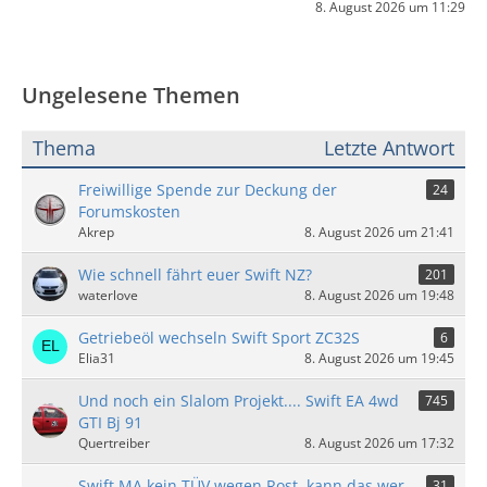
8. August 2026 um 11:29
Ungelesene Themen
Thema
Letzte Antwort
Freiwillige Spende zur Deckung der
24
Forumskosten
Akrep
8. August 2026 um 21:41
Wie schnell fährt euer Swift NZ?
201
waterlove
8. August 2026 um 19:48
Getriebeöl wechseln Swift Sport ZC32S
6
Elia31
8. August 2026 um 19:45
Und noch ein Slalom Projekt.... Swift EA 4wd
745
GTI Bj 91
Quertreiber
8. August 2026 um 17:32
Swift MA kein TÜV wegen Rost, kann das wer
31